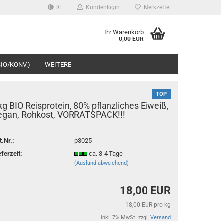
DE
Kundenlogin
Merkzettel
Ihr Warenkorb
0,00 EUR
IO/KONV.)
WEITERE
TOP
kg BIO Reisprotein, 80% pflanzliches Eiweiß,
egan, Rohkost, VORRATSPACK!!!
t.Nr.:
p3025
rstellen
eferzeit:
ca. 3-4 Tage
rt vergessen?
(Ausland abweichend)
18,00 EUR
18,00 EUR pro kg
inkl. 7% MwSt. zzgl.
Versand