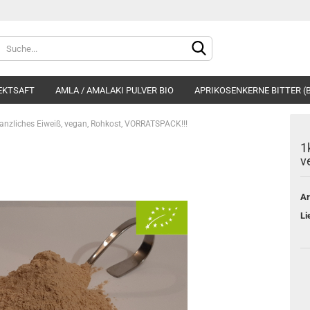
Sprache auswählen
EKTSAFT
AMLA / AMALAKI PULVER BIO
APRIKOSENKERNE BITTER (B
lanzliches Eiweiß, vegan, Rohkost, VORRATSPACK!!!
1
v
Ar
Konto e
Li
Passwo