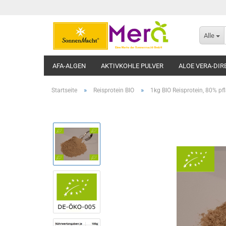
Alle
AFA-ALGEN
AKTIVKOHLE PULVER
ALOE VERA-DIR
»
»
Startseite
Reisprotein BIO
1kg BIO Reisprotein, 80% pf