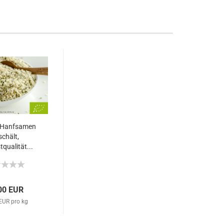
 Hanfsamen
schält,
qualität...
00 EUR
EUR pro kg