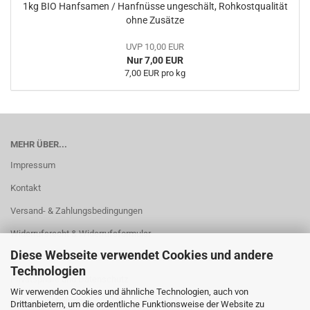
1kg BIO Hanfsamen / Hanfnüsse ungeschält, Rohkostqualität
ohne Zusätze
UVP 10,00 EUR
Nur 7,00 EUR
7,00 EUR pro kg
MEHR ÜBER...
Impressum
Kontakt
Versand- & Zahlungsbedingungen
Widerrufsrecht & Widerrufsformular
Diese Webseite verwendet Cookies und andere
AGB
Technologien
Privatsphäre und Datenschutz
Wir verwenden Cookies und ähnliche Technologien, auch von
Cookie Einstellungen
Drittanbietern, um die ordentliche Funktionsweise der Website zu