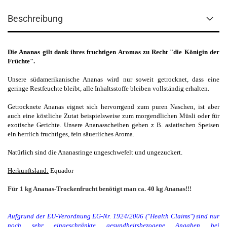
Beschreibung
Die Ananas gilt dank ihres fruchtigen Aromas zu Recht "die Königin der
Früchte".
Unsere südamerikanische Ananas
wird nur soweit getrocknet, dass eine
geringe Restfeuchte bleibt, alle Inhaltsstoffe bleiben vollständig erhalten.
Getrocknete Ananas eignet sich hervorrgend zum puren Naschen, ist aber
auch eine köstliche Zutat beispielsweise zum morgendlichen Müsli oder für
exotische Gerichte. Unsere Ananasscheiben geben z B. asiatischen Speisen
ein herrlich fruchtiges, fein säuerliches Aroma.
Natürlich sind die Ananasringe ungeschwefelt und ungezuckert.
Herkunftsland:
Equador
Für 1 kg Ananas-Trockenfrucht benötigt man ca. 40 kg Ananas!!!
Aufgrund der EU-Verordnung EG-Nr. 1924/2006 ("Health Claims") sind nur
noch sehr eingeschränkte gesundheitsbezogene Angaben bei