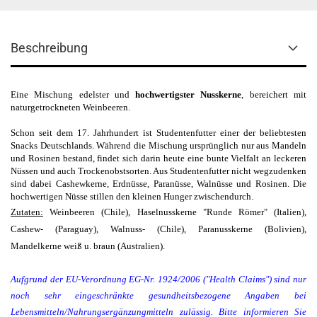
Beschreibung
Eine Mischung edelster und
hochwertigster Nusskerne
, bereichert mit
naturgetrockneten Weinbeeren.
Schon seit dem 17. Jahrhundert ist Studentenfutter einer der beliebtesten
Snacks Deutschlands. Während die Mischung ursprünglich nur aus Mandeln
und Rosinen bestand, findet sich darin heute eine bunte Vielfalt an leckeren
Nüssen und auch Trockenobstsorten. Aus Studentenfutter nicht wegzudenken
sind dabei Cashewkerne, Erdnüsse, Paranüsse, Walnüsse und Rosinen. Die
hochwertigen Nüsse stillen den kleinen Hunger zwischendurch.
Zutaten:
Weinbeeren (Chile), Haselnusskerne "Runde Römer" (Italien),
Cashew- (Paraguay), Walnuss- (Chile), Paranusskerne (Bolivien),
Mandelkerne weiß u. braun (Australien).
Aufgrund der EU-Verordnung EG-Nr. 1924/2006 ("Health Claims") sind nur
noch sehr eingeschränkte gesundheitsbezogene Angaben bei
Lebensmitteln/Nahrungsergänzungmitteln zulässig. Bitte informieren Sie