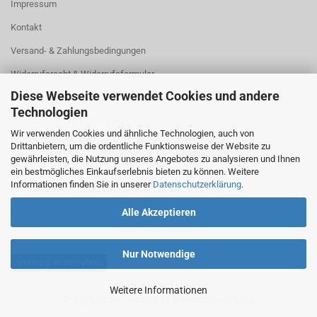
Impressum
Kontakt
Versand- & Zahlungsbedingungen
Widerrufsrecht & Widerrufsformular
Diese Webseite verwendet Cookies und andere
AGB
Technologien
Privatsphäre und Datenschutz
Wir verwenden Cookies und ähnliche Technologien, auch von
Cookie Einstellungen
Drittanbietern, um die ordentliche Funktionsweise der Website zu
gewährleisten, die Nutzung unseres Angebotes zu analysieren und Ihnen
ein bestmögliches Einkaufserlebnis bieten zu können. Weitere
Informationen finden Sie in unserer
Datenschutzerklärung
.
Alle Akzeptieren
Nur Notwendige
Vertrag widerrufen
Weitere Informationen
Shopping Cart Software
by Gambio.com © 2022